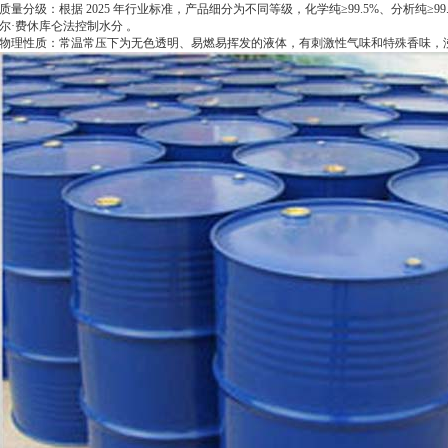
‌质量分级‌：根据 2025 年行业标准，产品细分为不同等级，化学纯≥99.5%、分析纯≥9
尔·费休库仑法控制水分 。‌
‌物理性质‌：常温常压下为无色透明、易燃易挥发的液体，有刺激性气味和特殊香味，沸点约