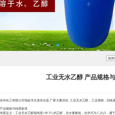
工业无水乙醇 产品规格
沧州化工有限公司地处河北省东光县,厂家大量供应: 工业无水乙醇，工业酒精，回收废乙醇等
产品规格与纯度标准
‌纯度定义‌：工业无水乙醇指纯度≥99.5% 的乙醇，含水量极低，化学式为 C₂H₆O，属